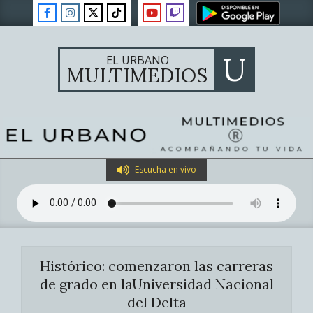
Skip
to
content
U
EL URBANO
MULTIMEDIOS
Primary
Escucha en vivo
Navigation
Menu
Histórico: comenzaron las carreras
de grado en laUniversidad Nacional
del Delta