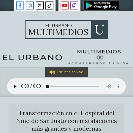
Skip
to
content
U
EL URBANO
MULTIMEDIOS
Primary
Escucha en vivo
Navigation
Menu
Transformación en el Hospital del
Niño de San Justo con instalaciones
más grandes y modernas