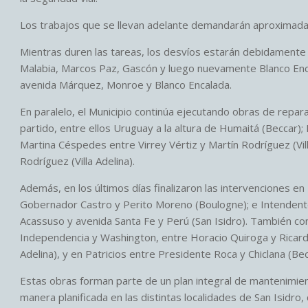
Los trabajos que se llevan adelante demandarán aproximad
Mientras duren las tareas, los desvíos estarán debidamente s
Malabia, Marcos Paz, Gascón y luego nuevamente Blanco Encal
avenida Márquez, Monroe y Blanco Encalada.
En paralelo, el Municipio continúa ejecutando obras de reparac
partido, entre ellos Uruguay a la altura de Humaitá (Beccar);
Martina Céspedes entre Virrey Vértiz y Martín Rodríguez (Vil
Rodríguez (Villa Adelina).
Además, en los últimos días finalizaron las intervenciones e
Gobernador Castro y Perito Moreno (Boulogne); e Intendent
Acassuso y avenida Santa Fe y Perú (San Isidro). También co
Independencia y Washington, entre Horacio Quiroga y Ricardo
Adelina), y en Patricios entre Presidente Roca y Chiclana (Bec
Estas obras forman parte de un plan integral de mantenimien
manera planificada en las distintas localidades de San Isidro, 