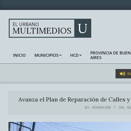
Skip
to
content
U
EL URBANO
MULTIMEDIOS
PROVINCIA DE BUE
INICIO
MUNICIPIOS
HCD
AIRES
Primary
Navigation
Menu
Es
Avanza el Plan de Reparación de Calles 
BY:
ADMINURB
ON:
06