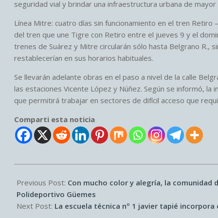
seguridad vial y brindar una infraestructura urbana de mayor 
Línea Mitre: cuatro días sin funcionamiento en el tren Retiro
del tren que une Tigre con Retiro entre el jueves 9 y el domi
trenes de Suárez y Mitre circularán sólo hasta Belgrano R., sin 
restablecerían en sus horarios habituales.
Se llevarán adelante obras en el paso a nivel de la calle Belg
las estaciones Vicente López y Núñez. Según se informó, la in
que permitirá trabajar en sectores de difícil acceso que req
Comparti esta noticia
2026-
07-
Previous Post:
Con mucho color y alegría, la comunidad d
06
Polideportivo Güemes
Next Post:
La escuela técnica nº 1 javier tapié incorpor