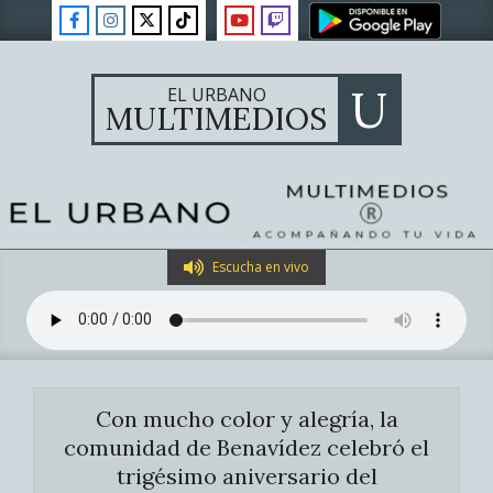
Skip
to
content
U
EL URBANO
MULTIMEDIOS
Primary
Escucha en vivo
Navigation
Menu
Con mucho color y alegría, la
comunidad de Benavídez celebró el
trigésimo aniversario del