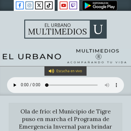
Skip
to
content
U
EL URBANO
MULTIMEDIOS
Primary
Escucha en vivo
Navigation
Menu
Ola de frío: el Municipio de Tigre
puso en marcha el Programa de
Emergencia Invernal para brindar