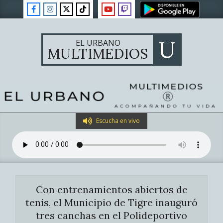
Skip
to
content
U
EL URBANO
MULTIMEDIOS
Primary
Escucha en vivo
Navigation
Menu
Con entrenamientos abiertos de
tenis, el Municipio de Tigre inauguró
tres canchas en el Polideportivo