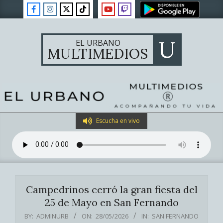
Skip
to
content
U
EL URBANO
MULTIMEDIOS
Primary
Escucha en vivo
Navigation
Menu
Campedrinos cerró la gran fiesta del
25 de Mayo en San Fernando
BY:
ADMINURB
ON:
28/05/2026
IN:
SAN FERNANDO