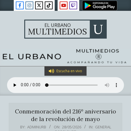
Skip
to
content
U
EL URBANO
MULTIMEDIOS
Primary
Escucha en vivo
Navigation
Menu
Conmemoración del 216º aniversario
de la revolución de mayo
BY:
ADMINURB
ON:
28/05/2026
IN:
GENERAL