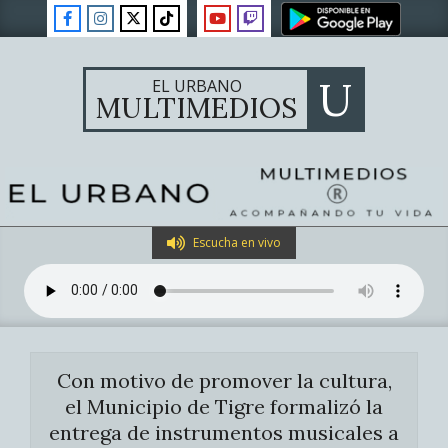
Skip
to
content
U
EL URBANO
MULTIMEDIOS
Primary
Escucha en vivo
Navigation
Menu
Con motivo de promover la cultura,
el Municipio de Tigre formalizó la
entrega de instrumentos musicales a