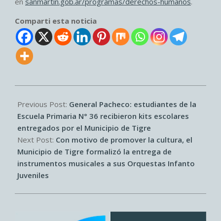
en
sanmartin.gob.ar/programas/derechos-humanos
.
Comparti esta noticia
2026-
03-
Previous Post:
General Pacheco: estudiantes de la
20
Escuela Primaria N° 36 recibieron kits escolares
entregados por el Municipio de Tigre
Next Post:
Con motivo de promover la cultura, el
Municipio de Tigre formalizó la entrega de
instrumentos musicales a sus Orquestas Infanto
Juveniles