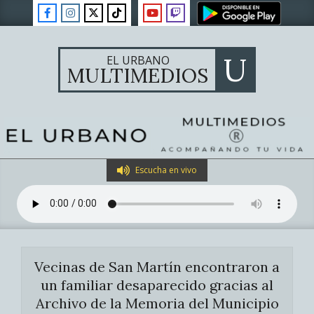
Skip
to
content
U
EL URBANO
MULTIMEDIOS
Primary
Escucha en vivo
Navigation
Menu
Vecinas de San Martín encontraron a
un familiar desaparecido gracias al
Archivo de la Memoria del Municipio