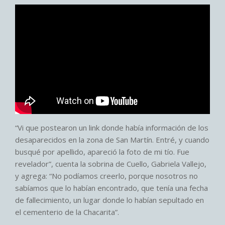
“Vi que postearon un link donde había información de los
desaparecidos en la zona de San Martín. Entré, y cuando
busqué por apellido, apareció la foto de mi tío. Fue
revelador”, cuenta la sobrina de Cuello, Gabriela Vallejo,
y agrega: “No podíamos creerlo, porque nosotros no
sabíamos que lo habían encontrado, que tenía una fecha
de fallecimiento, un lugar donde lo habían sepultado en
el cementerio de la Chacarita”.