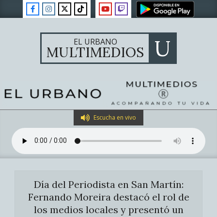
Skip
to
content
U
EL URBANO
MULTIMEDIOS
Primary
Escucha en vivo
Navigation
Menu
Día del Periodista en San Martín:
Fernando Moreira destacó el rol de
los medios locales y presentó un