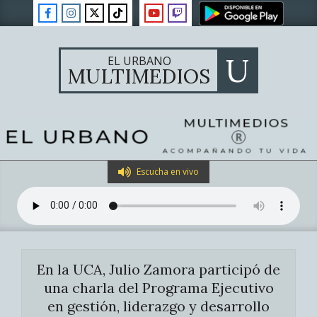
Skip
to
content
U
EL URBANO
MULTIMEDIOS
Primary
Escucha en vivo
Navigation
Menu
En la UCA, Julio Zamora participó de
una charla del Programa Ejecutivo
en gestión, liderazgo y desarrollo