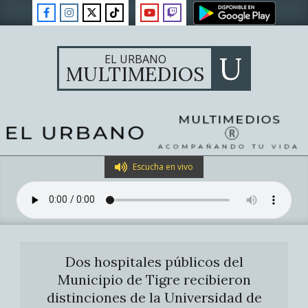
Skip
to
content
U
EL URBANO
MULTIMEDIOS
Primary
Escucha en vivo
Navigation
Menu
Dos hospitales públicos del
Municipio de Tigre recibieron
distinciones de la Universidad de