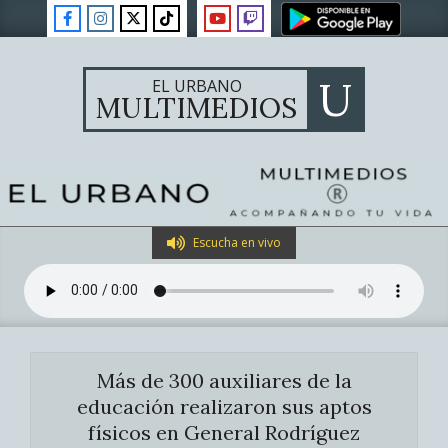
Skip
to
content
U
EL URBANO
MULTIMEDIOS
Primary
Escucha en vivo
Navigation
Menu
Más de 300 auxiliares de la
educación realizaron sus aptos
físicos en General Rodríguez