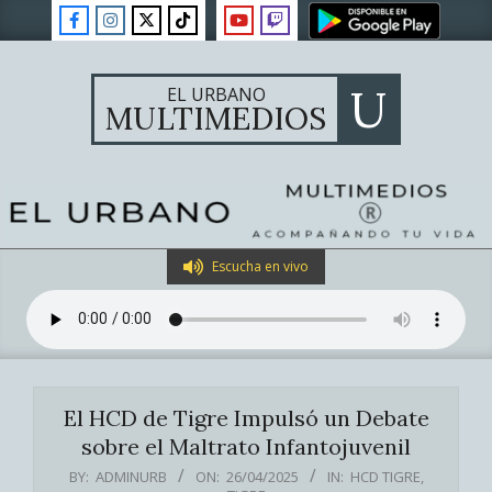
Skip
to
content
U
EL URBANO
MULTIMEDIOS
Primary
Escucha en vivo
Navigation
Menu
El HCD de Tigre Impulsó un Debate
sobre el Maltrato Infantojuvenil
BY:
ADMINURB
ON:
26/04/2025
IN:
HCD TIGRE
,