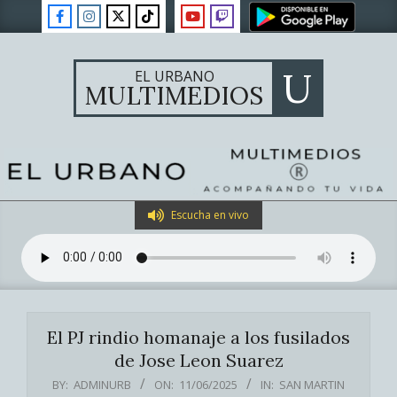
Skip
to
content
U
EL URBANO
MULTIMEDIOS
Primary
Escucha en vivo
Navigation
Menu
El PJ rindio homanaje a los fusilados
de Jose Leon Suarez
BY:
ADMINURB
ON:
11/06/2025
IN:
SAN MARTIN