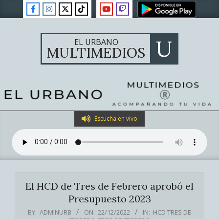
Skip
to
content
U
EL URBANO
MULTIMEDIOS
Primary
Escucha en vivo
Navigation
Menu
El HCD de Tres de Febrero aprobó el
Presupuesto 2023
BY:
ADMINURB
ON:
22/12/2022
IN:
HCD TRES DE