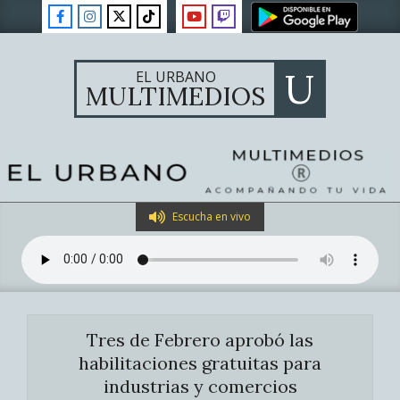
Skip
to
content
U
EL URBANO
MULTIMEDIOS
Primary
Escucha en vivo
Navigation
Menu
Tres de Febrero aprobó las
habilitaciones gratuitas para
industrias y comercios