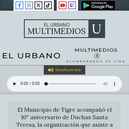
Skip
to
content
U
EL URBANO
MULTIMEDIOS
Primary
Escucha en vivo
Navigation
Menu
El Municipio de Tigre acompañó el
10° aniversario de Duchas Santa
Teresa, la organización que asiste a