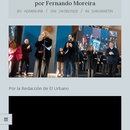
por Fernando Moreira
BY:
ADMINURB
ON:
24/06/2026
IN:
SAN MARTIN
Por la Redacción de El Urbano