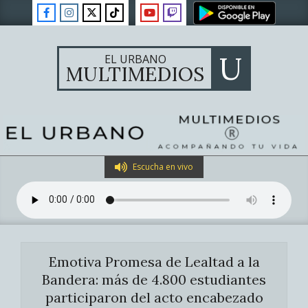
Skip
to
content
U
EL URBANO
MULTIMEDIOS
Primary
Escucha en vivo
Navigation
Menu
Emotiva Promesa de Lealtad a la
Bandera: más de 4.800 estudiantes
participaron del acto encabezado