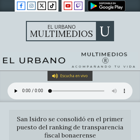
Skip
to
content
U
EL URBANO
MULTIMEDIOS
Primary
Escucha en vivo
Navigation
Menu
San Isidro se consolidó en el primer
puesto del ranking de transparencia
fiscal bonaerense