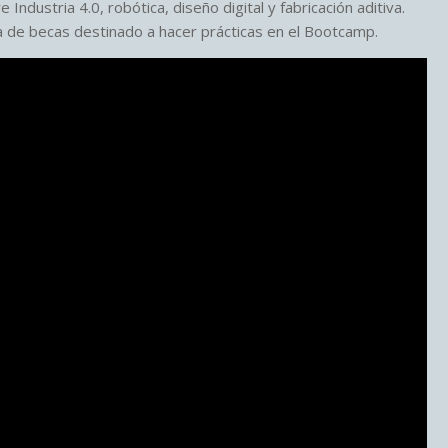
Industria 4.0, robótica, diseño digital y fabricación aditiva.
a de becas destinado a hacer prácticas en el Bootcamp.