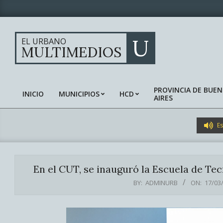
Skip
to
content
U
EL URBANO
MULTIMEDIOS
PROVINCIA DE BUE
INICIO
MUNICIPIOS
HCD
AIRES
Primary
Navigation
Menu
Es
En el CUT, se inauguró la Escuela de Tec
BY:
ADMINURB
ON:
17/03