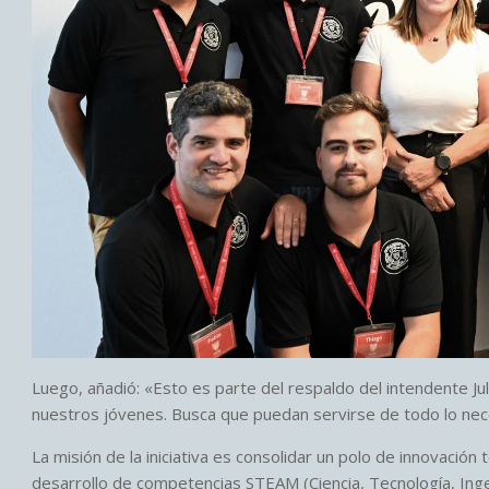
Luego, añadió: «Esto es parte del respaldo del intendente J
nuestros jóvenes. Busca que puedan servirse de todo lo nec
La misión de la iniciativa es consolidar un polo de innovación 
desarrollo de competencias STEAM (Ciencia, Tecnología, Ingen