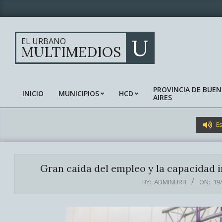
Skip
to
content
U
EL URBANO
MULTIMEDIOS
PROVINCIA DE BUE
INICIO
MUNICIPIOS
HCD
AIRES
Primary
Navigation
Menu
Es
Gran caída del empleo y la capacidad i
BY:
ADMINURB
ON:
19