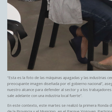
“Esta es la foto de las máquinas apagadas y las industrias c
preocupante imagen diseñada por el gobierno nacional”, aseg
nuestro alcance para defender al sector y a los trabajadore
sale adelante con una industria local fuerte”.
En este contexto, este martes se realizó la primera Ronda d
de la Provincia y el Municipio, en el Parque Yrigoyen. Parti