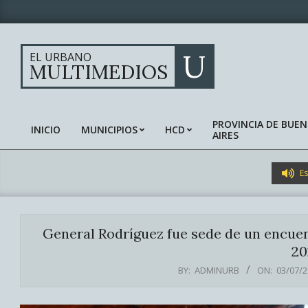
Skip
to
content
U
EL URBANO
MULTIMEDIOS
PROVINCIA DE BUE
INICIO
MUNICIPIOS
HCD
AIRES
Primary
Navigation
Menu
Es
General Rodríguez fue sede de un encuen
20
BY:
ADMINURB
ON:
03/07/