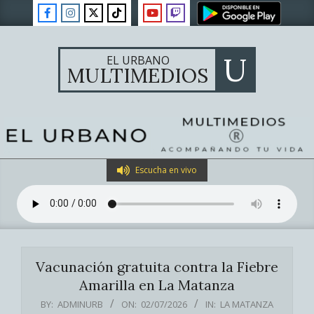
Skip
to
content
U
EL URBANO
MULTIMEDIOS
Primary
Escucha en vivo
Navigation
Menu
Vacunación gratuita contra la Fiebre
Amarilla en La Matanza
BY:
ADMINURB
ON:
02/07/2026
IN:
LA MATANZA