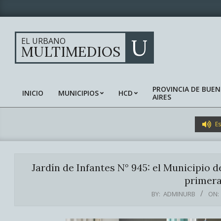
Skip
to
content
U
EL URBANO
MULTIMEDIOS
PROVINCIA DE BUE
INICIO
MUNICIPIOS
HCD
AIRES
Primary
Navigation
Menu
Es
Jardín de Infantes N° 945: el Municipio d
primera
BY:
ADMINURB
ON: