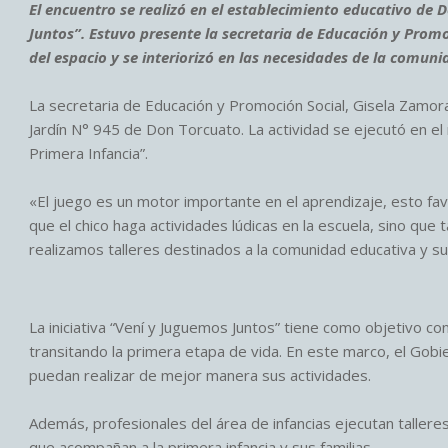
El encuentro se realizó en el establecimiento educativo de 
Juntos”. Estuvo presente la secretaria de Educación y Promo
del espacio y se interiorizó en las necesidades de la comuni
La secretaria de Educación y Promoción Social, Gisela Zamora
Jardín N° 945 de Don Torcuato. La actividad se ejecutó en e
Primera Infancia”.
«El juego es un motor importante en el aprendizaje, esto favo
que el chico haga actividades lúdicas en la escuela, sino que
realizamos talleres destinados a la comunidad educativa y su
La iniciativa “Vení y Juguemos Juntos” tiene como objetivo co
transitando la primera etapa de vida. En este marco, el Gobie
puedan realizar de mejor manera sus actividades.
Además, profesionales del área de infancias ejecutan tallere
que acompañan a la primera infancia y sus familias.