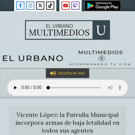
Skip
to
content
U
EL URBANO
MULTIMEDIOS
Primary
Escucha en vivo
Navigation
Menu
Vicente López: la Patrulla Municipal
incorpora armas de baja letalidad en
todos sus agentes