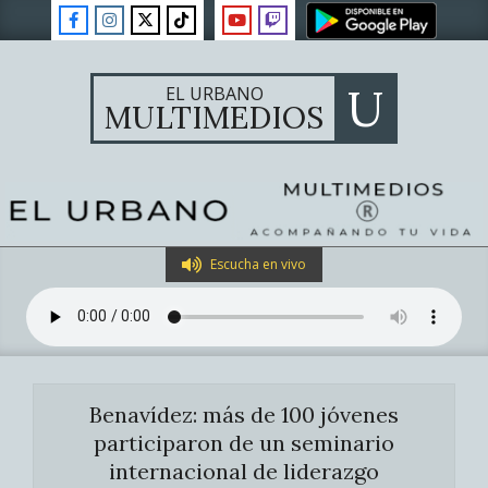
Skip
to
content
U
EL URBANO
MULTIMEDIOS
Primary
Escucha en vivo
Navigation
Menu
Benavídez: más de 100 jóvenes
participaron de un seminario
internacional de liderazgo