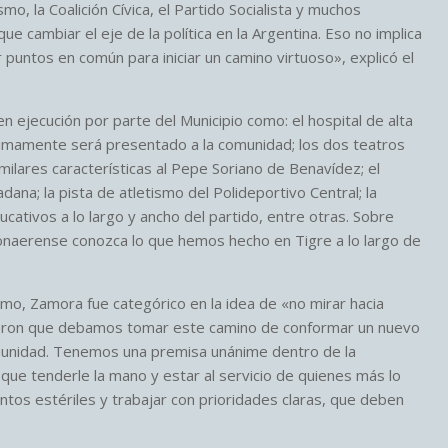
mo, la Coalición Cívica, el Partido Socialista y muchos
e cambiar el eje de la política en la Argentina. Eso no implica
 puntos en común para iniciar un camino virtuoso», explicó el
ejecución por parte del Municipio como: el hospital de alta
imamente será presentado a la comunidad; los dos teatros
ilares características al Pepe Soriano de Benavídez; el
ana; la pista de atletismo del Polideportivo Central; la
ativos a lo largo y ancho del partido, entre otras. Sobre
onaerense conozca lo que hemos hecho en Tigre a lo largo de
smo, Zamora fue categórico en la idea de «no mirar hacia
icieron que debamos tomar este camino de conformar un nuevo
omunidad. Tenemos una premisa unánime dentro de la
 que tenderle la mano y estar al servicio de quienes más lo
tos estériles y trabajar con prioridades claras, que deben