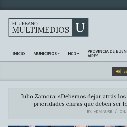
Skip
to
content
U
EL URBANO
MULTIMEDIOS
PROVINCIA DE BUE
INICIO
MUNICIPIOS
HCD
AIRES
Primary
Navigation
Menu
Es
Julio Zamora: «Debemos dejar atrás los 
prioridades claras que deben ser lo
BY:
ADMINURB
ON: