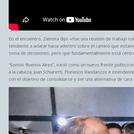
En el encuentro, Zamora dijo: «Fue una reunión de trabajo co
tendiente a aclarar hacia adentro sobre el camino que estam
toma de decisiones, pero que fundamentalmente está centra
“Somos Buenos Aires”, nació como un nuevo frente político i
a la cabeza; Juan Schiaretti, Florencio Randanzzo e intende
con el objetivo de consolidarse y ser una alternativa de cara