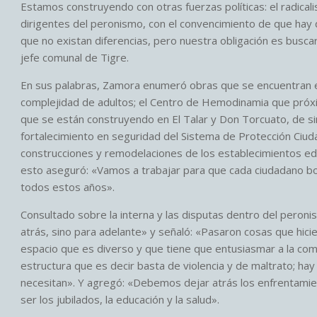
Estamos construyendo con otras fuerzas políticas: el radicalis
dirigentes del peronismo, con el convencimiento de que hay qu
que no existan diferencias, pero nuestra obligación es buscar
jefe comunal de Tigre.
En sus palabras, Zamora enumeró obras que se encuentran en 
complejidad de adultos; el Centro de Hemodinamia que próx
que se están construyendo en El Talar y Don Torcuato, de sim
fortalecimiento en seguridad del Sistema de Protección Ciudad
construcciones y remodelaciones de los establecimientos educ
esto aseguró: «Vamos a trabajar para que cada ciudadano b
todos estos años».
Consultado sobre la interna y las disputas dentro del peroni
atrás, sino para adelante» y señaló: «Pasaron cosas que h
espacio que es diverso y que tiene que entusiasmar a la c
estructura que es decir basta de violencia y de maltrato; hay
necesitan». Y agregó: «Debemos dejar atrás los enfrentamien
ser los jubilados, la educación y la salud».