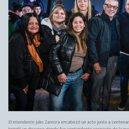
El intendente Julio Zamora encabezó un acto junto a centenares
brindó un discurso donde fue contundente respecto de la nu