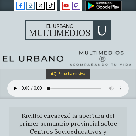
Skip
to
content
U
EL URBANO
MULTIMEDIOS
Primary
Escucha en vivo
Navigation
Menu
Kicillof encabezó la apertura del
primer seminario provincial sobre
Centros Socioeducativos y