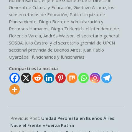
Romina Barrios; el jefe de Gabinete de la Dirección
General de Cultura y Educación, Gustavo Alcaraz; los
subsecretarios de Educación, Pablo Urquiza; de
Planeamiento, Diego Born; de Administración y
Recursos Humanos, Diego Turkenich; el intendente de
Florencio Varela, Andrés Watson; el secretario general
SOSBA, Julio Castro; y el secretario gremial de UPCN
seccional provincia de Buenos Aires, Juan Pablo
Oyarzábal, funcionarios y funcionarias.
Comparti esta noticia
2025-
07-
Previous Post:
Unidad Peronista en Buenos Aires:
11
Nace el Frente «Fuerza Patria