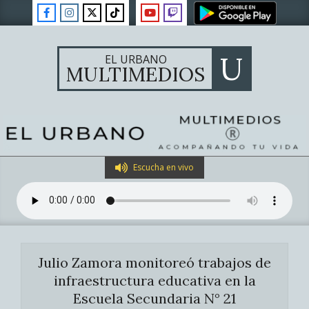
Skip
to
content
U
EL URBANO
MULTIMEDIOS
Primary
Escucha en vivo
Navigation
Menu
Julio Zamora monitoreó trabajos de
infraestructura educativa en la
Escuela Secundaria N° 21