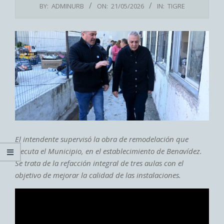
BY:
ADMINURB
ON:
21/05/2026
IN:
TIGRE
El intendente supervisó la obra de remodelación que
ejecuta el Municipio, en el establecimiento de Benavídez.
Se trata de la refacción integral de tres aulas con el
objetivo de mejorar la calidad de las instalaciones.