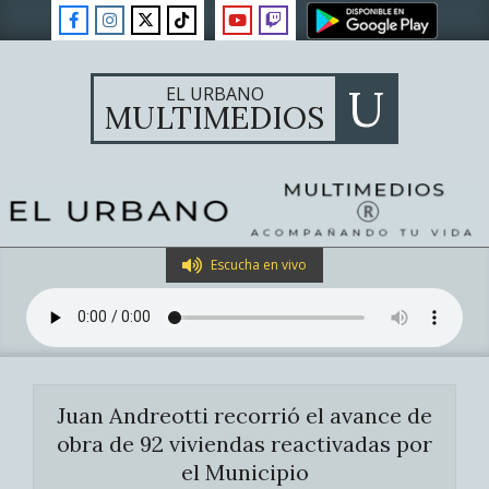
Skip
to
content
U
EL URBANO
MULTIMEDIOS
Primary
Escucha en vivo
Navigation
Menu
Juan Andreotti recorrió el avance de
obra de 92 viviendas reactivadas por
el Municipio