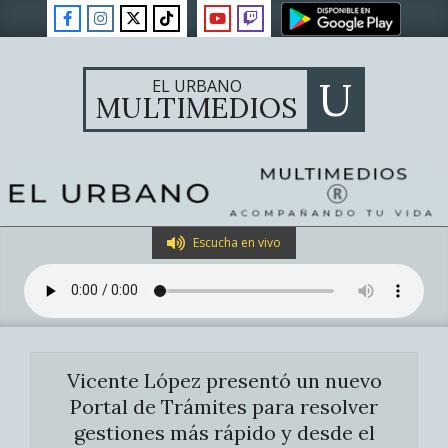
Skip
to
content
U
EL URBANO
MULTIMEDIOS
Primary
Escucha en vivo
Navigation
Menu
Vicente López presentó un nuevo
Portal de Trámites para resolver
gestiones más rápido y desde el