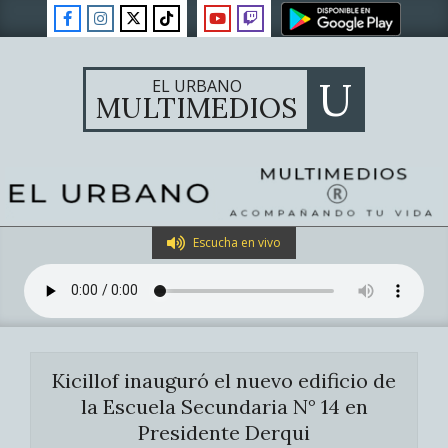
Skip
to
content
U
EL URBANO
MULTIMEDIOS
Primary
Escucha en vivo
Navigation
Menu
Kicillof inauguró el nuevo edificio de
la Escuela Secundaria N° 14 en
Presidente Derqui