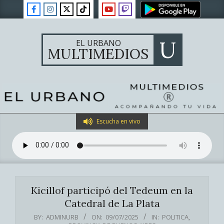
Skip
to
content
U
EL URBANO
MULTIMEDIOS
Primary
Escucha en vivo
Navigation
Menu
Kicillof participó del Tedeum en la
Catedral de La Plata
BY:
ADMINURB
ON:
09/07/2025
IN:
POLITICA
,