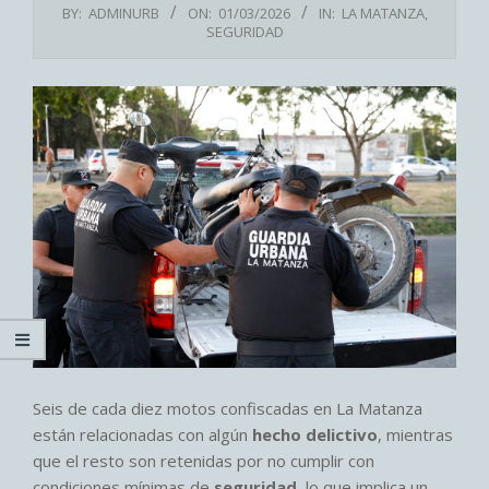
BY:
ADMINURB
ON:
01/03/2026
IN:
LA MATANZA
,
SEGURIDAD
Seis de cada diez motos confiscadas en La Matanza
están relacionadas con algún
hecho delictivo
, mientras
que el resto son retenidas por no cumplir con
condiciones mínimas de
seguridad
, lo que implica un