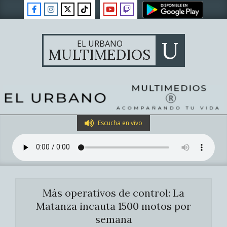
Skip
to
content
U
EL URBANO
MULTIMEDIOS
Primary
Escucha en vivo
Navigation
Menu
Más operativos de control: La
Matanza incauta 1500 motos por
semana